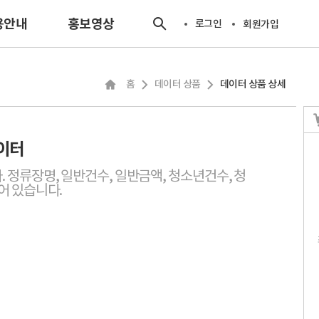
용안내
홍보영상
로그인
회원가입
개요
홈
데이터 상품
데이터 상품 상세
뉴얼
거래안내
결합전문기
이터
관
정류장명, 일반건수, 일반금액, 청소년건수, 청
객센터
어 있습니다.