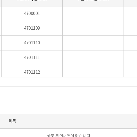
4700001
4701109
4701110
4701111
4701112
4701113
4701114
4701115
제목
4701116
1.0
상품 문의내역이 없습니다.