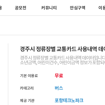
용
공모전
커뮤니티
안심구역
이
례
공모전개요
자료실
서비스 안내
서비스
공모전현황
이용신청
매
데이터
국토교통
경주시 정류장별 교통카드 사용내역 데
경주시 정류장별 교통카드 사용내역 데이터입니다. 
고
소년금액, 어린이건수, 어린이금액 정보가 포함되
무료
기본 이용료
버스
카테고리
포항테크노파크
제공 기관