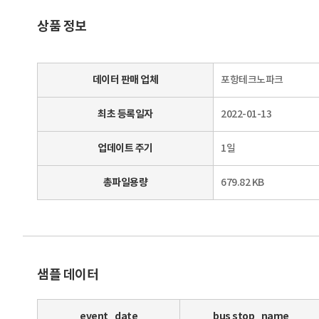
상품 정보
데이터 판매 업체
포항테크노파크
최초 등록일자
2022-01-13
업데이트 주기
1일
총파일용량
679.82 KB
샘플 데이터
event_date
bus stop_name