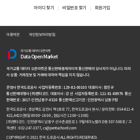
아이디 찾기
비밀번호 찾기
회원가입
이용약관
개인정보처리방침
국가교통 데이터 오픈마켓
Data Open Market
국가교통 데이터 오픈마켓은 통신판매중계자이며 통신판매의 당사자가 아닙니다. 따라
서 상품·거래정보 및 거래에 대하여 책임을 지지 않습니다.
운영사 한국도로공사 사업자등록번호 : 129-82-00103 대표이사 : 함진규
통신판매대행사 (주)펜타코드 대표이사 : 강 선 사업자등록번호 : 121-81-88976 통신
판매번호 : 2017-인천남동구-0320 통신판매신고기관 : 인천광역시 남동구청
한국도로공사 : 경상북도 김천시 혁신8로 77, 한국도로공사 본사 / 문의전화 : 054-811-4
422,4423 (평일 09:00~18:00 , 점심시간 12:00~13:00)
(주)펜타코드 : 인천광역시 남동구 선수촌공원로 1 구월테크노밸리 D동 507-508호 / 고
객센터 : 032-247-3377, cs@pentachord.com
COPYRIGHT © 2021 한국 도로공사 ALL RIGHTS RESERVED.